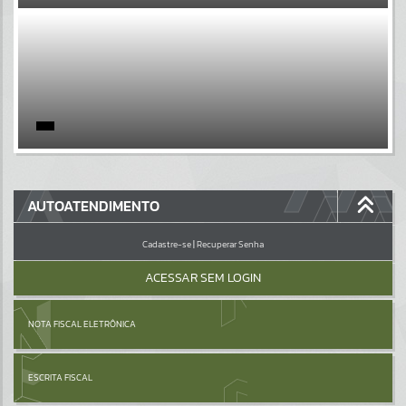
EVENTOS
Por favor, aguarde...
PÁGINAS
Por favor, aguarde...
GALERIAS
AUTOATENDIMENTO
Por favor, aguarde...
Cadastre-se
|
Recuperar Senha
ACESSAR SEM LOGIN
NOTA FISCAL ELETRÔNICA
ESCRITA FISCAL