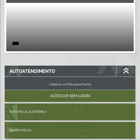
EVENTOS
Por favor, aguarde...
PÁGINAS
Por favor, aguarde...
GALERIAS
AUTOATENDIMENTO
Por favor, aguarde...
Cadastre-se
|
Recuperar Senha
ACESSAR SEM LOGIN
NOTA FISCAL ELETRÔNICA
ESCRITA FISCAL