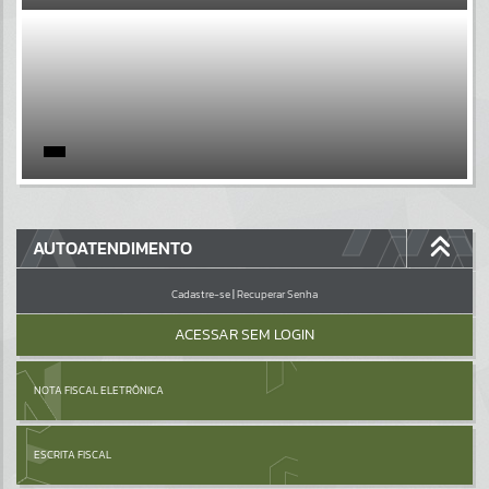
EVENTOS
Por favor, aguarde...
PÁGINAS
Por favor, aguarde...
GALERIAS
AUTOATENDIMENTO
Por favor, aguarde...
Cadastre-se
|
Recuperar Senha
ACESSAR SEM LOGIN
NOTA FISCAL ELETRÔNICA
ESCRITA FISCAL