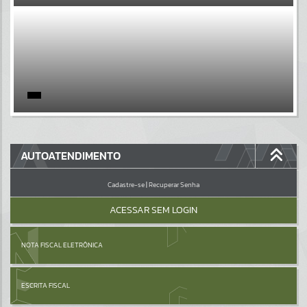
EVENTOS
Por favor, aguarde...
PÁGINAS
Por favor, aguarde...
GALERIAS
AUTOATENDIMENTO
Por favor, aguarde...
Cadastre-se
|
Recuperar Senha
ACESSAR SEM LOGIN
NOTA FISCAL ELETRÔNICA
ESCRITA FISCAL