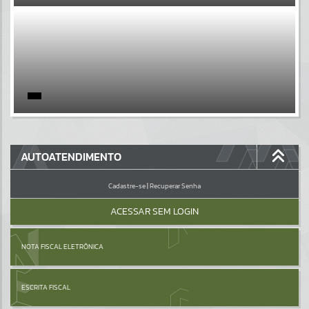
EVENTOS
Por favor, aguarde...
PÁGINAS
Por favor, aguarde...
GALERIAS
AUTOATENDIMENTO
Por favor, aguarde...
Cadastre-se
|
Recuperar Senha
ACESSAR SEM LOGIN
NOTA FISCAL ELETRÔNICA
ESCRITA FISCAL