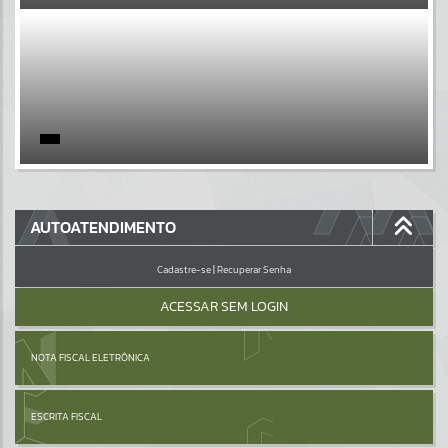
EVENTOS
Por favor, aguarde...
PÁGINAS
Por favor, aguarde...
GALERIAS
AUTOATENDIMENTO
Por favor, aguarde...
Cadastre-se
|
Recuperar Senha
ACESSAR SEM LOGIN
NOTA FISCAL ELETRÔNICA
ESCRITA FISCAL