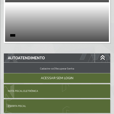
EVENTOS
Por favor, aguarde...
PÁGINAS
Por favor, aguarde...
GALERIAS
AUTOATENDIMENTO
Por favor, aguarde...
Cadastre-se
|
Recuperar Senha
ACESSAR SEM LOGIN
NOTA FISCAL ELETRÔNICA
ESCRITA FISCAL