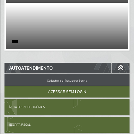
EVENTOS
Por favor, aguarde...
PÁGINAS
Por favor, aguarde...
GALERIAS
AUTOATENDIMENTO
Por favor, aguarde...
Cadastre-se
|
Recuperar Senha
ACESSAR SEM LOGIN
NOTA FISCAL ELETRÔNICA
ESCRITA FISCAL