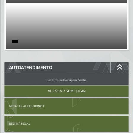
EVENTOS
Por favor, aguarde...
PÁGINAS
Por favor, aguarde...
GALERIAS
AUTOATENDIMENTO
Por favor, aguarde...
Cadastre-se
|
Recuperar Senha
ACESSAR SEM LOGIN
NOTA FISCAL ELETRÔNICA
ESCRITA FISCAL