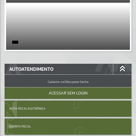
EVENTOS
Por favor, aguarde...
PÁGINAS
Por favor, aguarde...
GALERIAS
AUTOATENDIMENTO
Por favor, aguarde...
Cadastre-se
|
Recuperar Senha
ACESSAR SEM LOGIN
NOTA FISCAL ELETRÔNICA
ESCRITA FISCAL