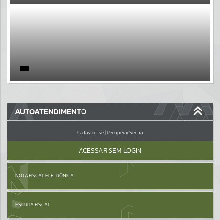
EVENTOS
Por favor, aguarde...
PÁGINAS
Por favor, aguarde...
GALERIAS
AUTOATENDIMENTO
Por favor, aguarde...
Cadastre-se
|
Recuperar Senha
ACESSAR SEM LOGIN
NOTA FISCAL ELETRÔNICA
ESCRITA FISCAL