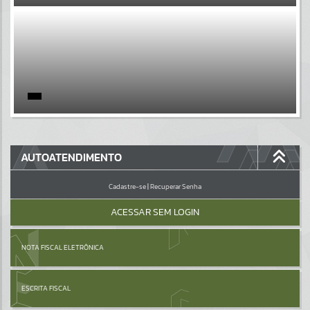
EVENTOS
Por favor, aguarde...
PÁGINAS
Por favor, aguarde...
GALERIAS
AUTOATENDIMENTO
Por favor, aguarde...
Cadastre-se
|
Recuperar Senha
ACESSAR SEM LOGIN
NOTA FISCAL ELETRÔNICA
ESCRITA FISCAL