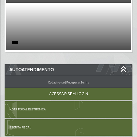
EVENTOS
Por favor, aguarde...
PÁGINAS
Por favor, aguarde...
GALERIAS
AUTOATENDIMENTO
Por favor, aguarde...
Cadastre-se
|
Recuperar Senha
ACESSAR SEM LOGIN
NOTA FISCAL ELETRÔNICA
ESCRITA FISCAL