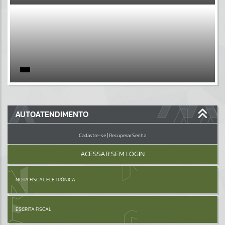
EVENTOS
Por favor, aguarde...
PÁGINAS
Por favor, aguarde...
GALERIAS
AUTOATENDIMENTO
Por favor, aguarde...
Cadastre-se
|
Recuperar Senha
ACESSAR SEM LOGIN
NOTA FISCAL ELETRÔNICA
ESCRITA FISCAL