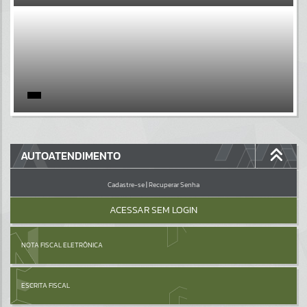
EVENTOS
Por favor, aguarde...
PÁGINAS
Por favor, aguarde...
GALERIAS
AUTOATENDIMENTO
Por favor, aguarde...
Cadastre-se
|
Recuperar Senha
ACESSAR SEM LOGIN
NOTA FISCAL ELETRÔNICA
ESCRITA FISCAL