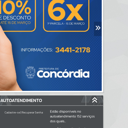
AUTOATENDIMENTO
Estão disponíveis no
Cadastre-se
|
Recuperar Senha
autoatendimento
152
serviços
dos quais...