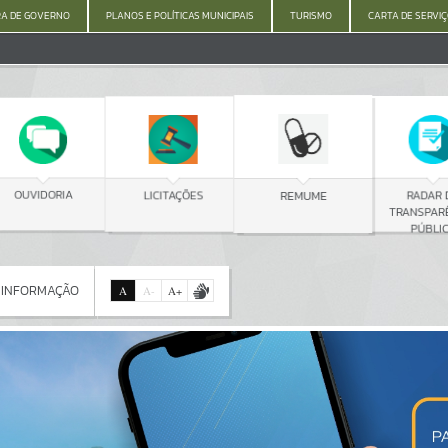
A DE GOVERNO
PLANOS E POLÍTICAS MUNICIPAIS
TURISMO
CARTA DE SERVI
C
LICITAÇÕES
RADAR DA
REMUME
TRANSPARÊNCIA
PÚBLICA
 INFORMAÇÃO
A
A
-
A
+
 INFORMAÇÃO
Por favor, aguarde...