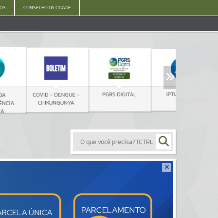
ÇOS
CONSELHO DA CIDADE
IPTU DIGITAL
SECRETARI
PGRS DIGITAL
OVID - DENGUE -
FAZEND
CHIKUNGUNYA