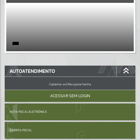
EVENTOS
Por favor, aguarde...
PÁGINAS
Por favor, aguarde...
GALERIAS
AUTOATENDIMENTO
Por favor, aguarde...
Cadastre-se
|
Recuperar Senha
ACESSAR SEM LOGIN
NOTA FISCAL ELETRÔNICA
ESCRITA FISCAL