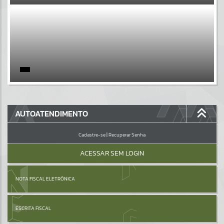
EVENTOS
Por favor, aguarde...
PÁGINAS
Por favor, aguarde...
GALERIAS
AUTOATENDIMENTO
Por favor, aguarde...
Cadastre-se
|
Recuperar Senha
ACESSAR SEM LOGIN
NOTA FISCAL ELETRÔNICA
ESCRITA FISCAL