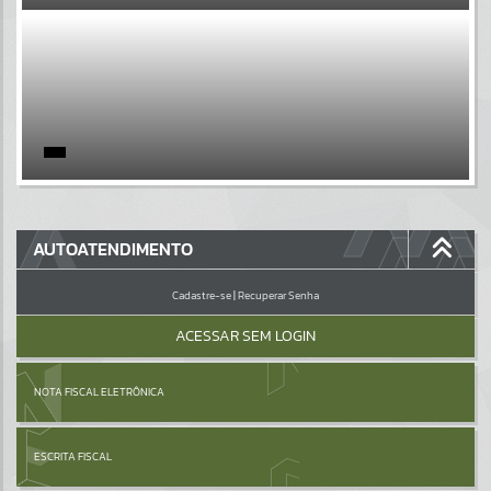
EVENTOS
Por favor, aguarde...
PÁGINAS
Por favor, aguarde...
GALERIAS
AUTOATENDIMENTO
Por favor, aguarde...
Cadastre-se
|
Recuperar Senha
ACESSAR SEM LOGIN
NOTA FISCAL ELETRÔNICA
ESCRITA FISCAL