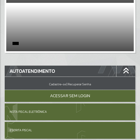
EVENTOS
Por favor, aguarde...
PÁGINAS
Por favor, aguarde...
GALERIAS
AUTOATENDIMENTO
Por favor, aguarde...
Cadastre-se
|
Recuperar Senha
ACESSAR SEM LOGIN
NOTA FISCAL ELETRÔNICA
ESCRITA FISCAL