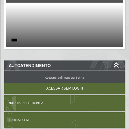
EVENTOS
Por favor, aguarde...
PÁGINAS
Por favor, aguarde...
GALERIAS
AUTOATENDIMENTO
Por favor, aguarde...
Cadastre-se
|
Recuperar Senha
ACESSAR SEM LOGIN
NOTA FISCAL ELETRÔNICA
ESCRITA FISCAL