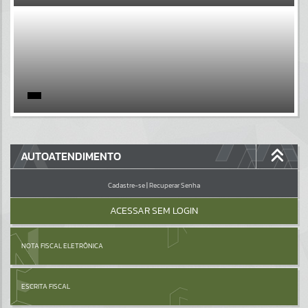
EVENTOS
Por favor, aguarde...
PÁGINAS
Por favor, aguarde...
GALERIAS
AUTOATENDIMENTO
Por favor, aguarde...
Cadastre-se
|
Recuperar Senha
ACESSAR SEM LOGIN
NOTA FISCAL ELETRÔNICA
ESCRITA FISCAL