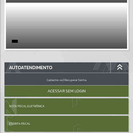
EVENTOS
Por favor, aguarde...
PÁGINAS
Por favor, aguarde...
GALERIAS
AUTOATENDIMENTO
Por favor, aguarde...
Cadastre-se
|
Recuperar Senha
ACESSAR SEM LOGIN
NOTA FISCAL ELETRÔNICA
ESCRITA FISCAL