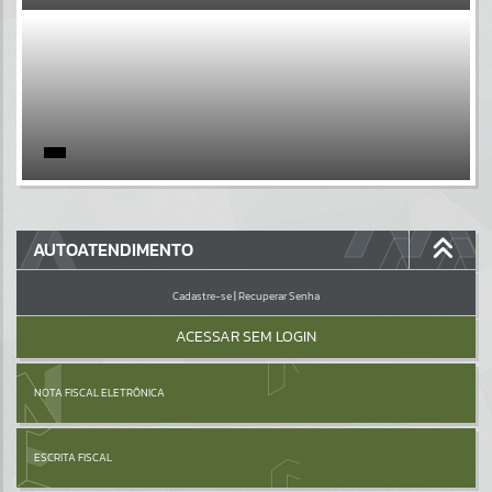
EVENTOS
Por favor, aguarde...
PÁGINAS
Por favor, aguarde...
GALERIAS
AUTOATENDIMENTO
Por favor, aguarde...
Cadastre-se
|
Recuperar Senha
ACESSAR SEM LOGIN
NOTA FISCAL ELETRÔNICA
ESCRITA FISCAL