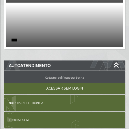
EVENTOS
Por favor, aguarde...
PÁGINAS
Por favor, aguarde...
GALERIAS
AUTOATENDIMENTO
Por favor, aguarde...
Cadastre-se
|
Recuperar Senha
ACESSAR SEM LOGIN
NOTA FISCAL ELETRÔNICA
ESCRITA FISCAL