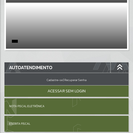
EVENTOS
Por favor, aguarde...
PÁGINAS
Por favor, aguarde...
GALERIAS
AUTOATENDIMENTO
Por favor, aguarde...
Cadastre-se
|
Recuperar Senha
ACESSAR SEM LOGIN
NOTA FISCAL ELETRÔNICA
ESCRITA FISCAL