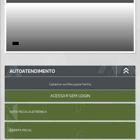
EVENTOS
Por favor, aguarde...
PÁGINAS
Por favor, aguarde...
GALERIAS
AUTOATENDIMENTO
Por favor, aguarde...
Cadastre-se
|
Recuperar Senha
ACESSAR SEM LOGIN
NOTA FISCAL ELETRÔNICA
ESCRITA FISCAL