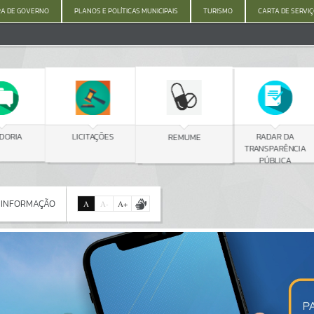
A DE GOVERNO
PLANOS E POLÍTICAS MUNICIPAIS
TURISMO
CARTA DE SERVI
C
LICITAÇÕES
RADAR DA
REMUME
TRANSPARÊNCIA
PÚBLICA
 INFORMAÇÃO
A
A
-
A
+
 INFORMAÇÃO
Por favor, aguarde...