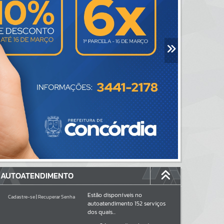
AUTOATENDIMENTO
Estão disponíveis no
Cadastre-se
|
Recuperar Senha
autoatendimento
152
serviços
dos quais...