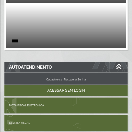
EVENTOS
Por favor, aguarde...
PÁGINAS
Por favor, aguarde...
GALERIAS
AUTOATENDIMENTO
Por favor, aguarde...
Cadastre-se
|
Recuperar Senha
ACESSAR SEM LOGIN
NOTA FISCAL ELETRÔNICA
ESCRITA FISCAL