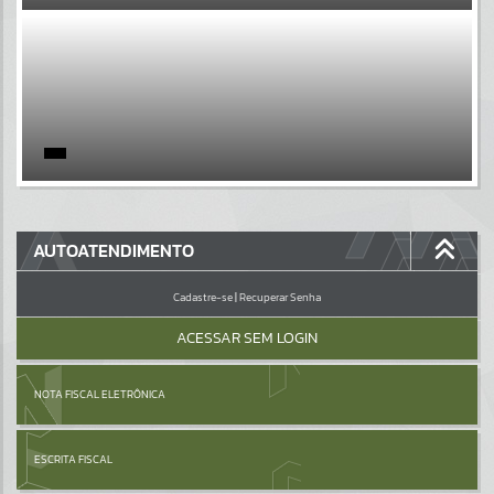
EVENTOS
Por favor, aguarde...
PÁGINAS
Por favor, aguarde...
GALERIAS
AUTOATENDIMENTO
Por favor, aguarde...
Cadastre-se
|
Recuperar Senha
ACESSAR SEM LOGIN
NOTA FISCAL ELETRÔNICA
ESCRITA FISCAL