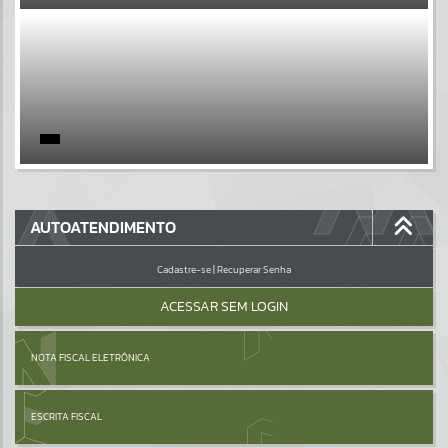
EVENTOS
Por favor, aguarde...
PÁGINAS
Por favor, aguarde...
GALERIAS
AUTOATENDIMENTO
Por favor, aguarde...
Cadastre-se
|
Recuperar Senha
ACESSAR SEM LOGIN
NOTA FISCAL ELETRÔNICA
ESCRITA FISCAL