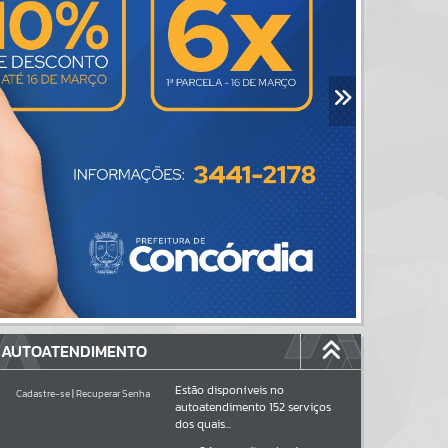
AUTOATENDIMENTO
Estão disponíveis no
Cadastre-se
|
Recuperar Senha
autoatendimento
152
serviços
dos quais...