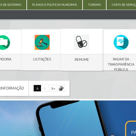
A DE GOVERNO
PLANOS E POLÍTICAS MUNICIPAIS
TURISMO
CARTA DE SERVI
C
LICITAÇÕES
RADAR DA
REMUME
TRANSPARÊNCIA
PÚBLICA
 INFORMAÇÃO
A
A
-
A
+
 INFORMAÇÃO
Por favor, aguarde...