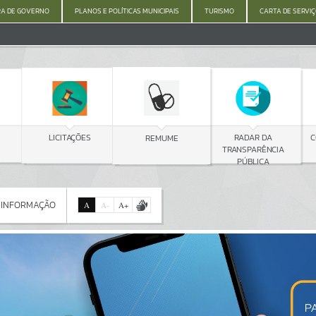
A DE GOVERNO
PLANOS E POLÍTICAS MUNICIPAIS
TURISMO
CARTA DE SERVI
C
LICITAÇÕES
RADAR DA
REMUME
TRANSPARÊNCIA
PÚBLICA
 INFORMAÇÃO
A
A
-
A
+
 INFORMAÇÃO
Por favor, aguarde...