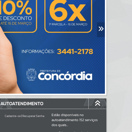
AUTOATENDIMENTO
Estão disponíveis no
Cadastre-se
|
Recuperar Senha
autoatendimento
152
serviços
dos quais...