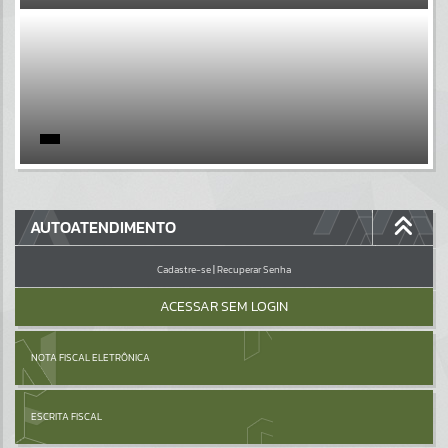
EVENTOS
Por favor, aguarde...
PÁGINAS
Por favor, aguarde...
GALERIAS
AUTOATENDIMENTO
Por favor, aguarde...
Cadastre-se
|
Recuperar Senha
ACESSAR SEM LOGIN
NOTA FISCAL ELETRÔNICA
ESCRITA FISCAL