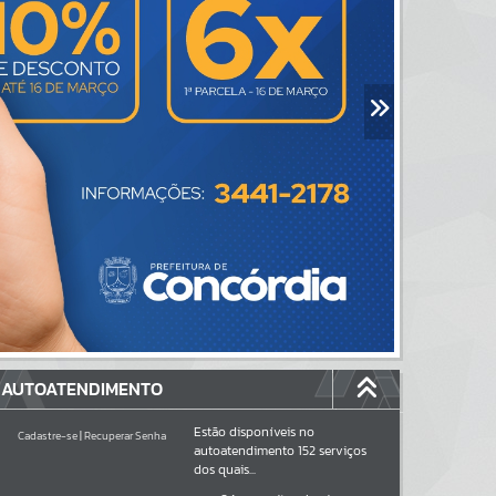
AUTOATENDIMENTO
Estão disponíveis no
Cadastre-se
|
Recuperar Senha
autoatendimento
152
serviços
dos quais...