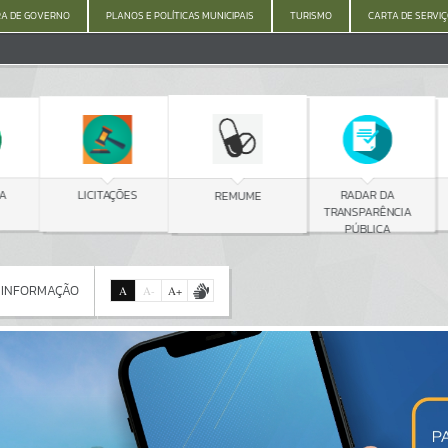
A DE GOVERNO
PLANOS E POLÍTICAS MUNICIPAIS
TURISMO
CARTA DE SERVI
C
LICITAÇÕES
RADAR DA
REMUME
TRANSPARÊNCIA
PÚBLICA
 INFORMAÇÃO
A
A
-
A
+
 INFORMAÇÃO
Por favor, aguarde...