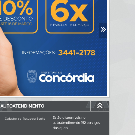
AUTOATENDIMENTO
Estão disponíveis no
Cadastre-se
|
Recuperar Senha
autoatendimento
152
serviços
dos quais...