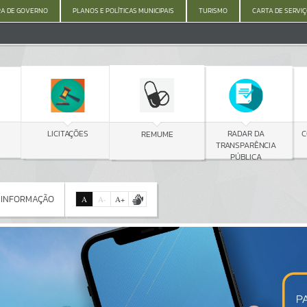
A DE GOVERNO
PLANOS E POLÍTICAS MUNICIPAIS
TURISMO
CARTA DE SERVI
C
LICITAÇÕES
RADAR DA
REMUME
TRANSPARÊNCIA
PÚBLICA
 INFORMAÇÃO
A
A
-
A
+
 INFORMAÇÃO
Por favor, aguarde...