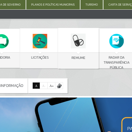
A DE GOVERNO
PLANOS E POLÍTICAS MUNICIPAIS
TURISMO
CARTA DE SERVI
C
LICITAÇÕES
RADAR DA
REMUME
TRANSPARÊNCIA
PÚBLICA
 INFORMAÇÃO
A
A
-
A
+
 INFORMAÇÃO
Por favor, aguarde...