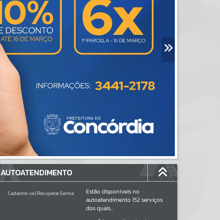
AUTOATENDIMENTO
Estão disponíveis no
Cadastre-se
|
Recuperar Senha
autoatendimento
152
serviços
dos quais...