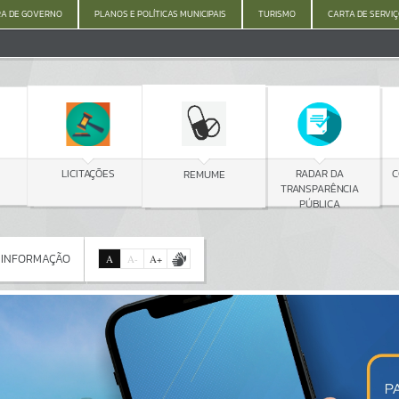
A DE GOVERNO
PLANOS E POLÍTICAS MUNICIPAIS
TURISMO
CARTA DE SERVI
S
REMUME
COVID - DENGUE -
RADAR DA
CHIKUNGUNYA
TRANSPARÊNCIA
PÚBLICA
 INFORMAÇÃO
A
A
-
A
+
 INFORMAÇÃO
Por favor, aguarde...