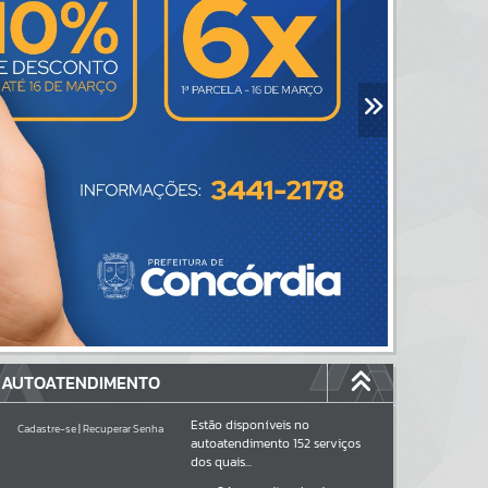
AUTOATENDIMENTO
Estão disponíveis no
Cadastre-se
|
Recuperar Senha
autoatendimento
152
serviços
dos quais...