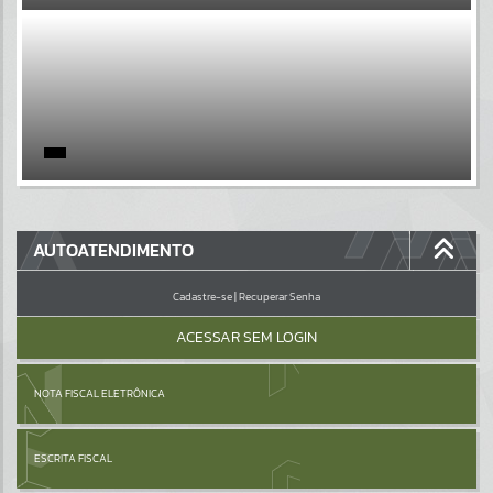
EVENTOS
Por favor, aguarde...
PÁGINAS
Por favor, aguarde...
GALERIAS
AUTOATENDIMENTO
Por favor, aguarde...
Cadastre-se
|
Recuperar Senha
ACESSAR SEM LOGIN
NOTA FISCAL ELETRÔNICA
ESCRITA FISCAL