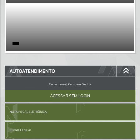
EVENTOS
Por favor, aguarde...
PÁGINAS
Por favor, aguarde...
GALERIAS
AUTOATENDIMENTO
Por favor, aguarde...
Cadastre-se
|
Recuperar Senha
ACESSAR SEM LOGIN
NOTA FISCAL ELETRÔNICA
ESCRITA FISCAL