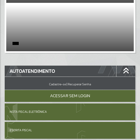
EVENTOS
Por favor, aguarde...
PÁGINAS
Por favor, aguarde...
GALERIAS
AUTOATENDIMENTO
Por favor, aguarde...
Cadastre-se
|
Recuperar Senha
ACESSAR SEM LOGIN
NOTA FISCAL ELETRÔNICA
ESCRITA FISCAL