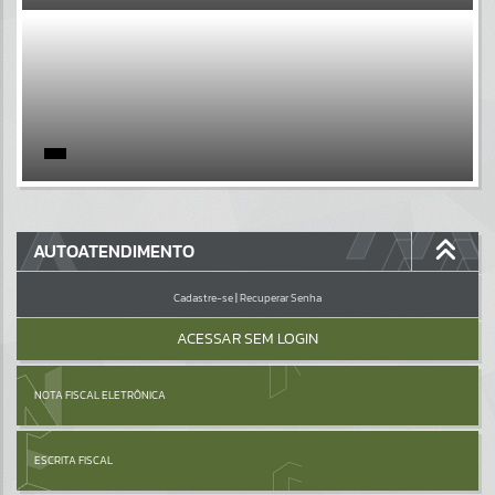
EVENTOS
Por favor, aguarde...
PÁGINAS
Por favor, aguarde...
GALERIAS
AUTOATENDIMENTO
Por favor, aguarde...
Cadastre-se
|
Recuperar Senha
ACESSAR SEM LOGIN
NOTA FISCAL ELETRÔNICA
ESCRITA FISCAL