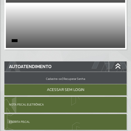
EVENTOS
Por favor, aguarde...
PÁGINAS
Por favor, aguarde...
GALERIAS
AUTOATENDIMENTO
Por favor, aguarde...
Cadastre-se
|
Recuperar Senha
ACESSAR SEM LOGIN
NOTA FISCAL ELETRÔNICA
ESCRITA FISCAL