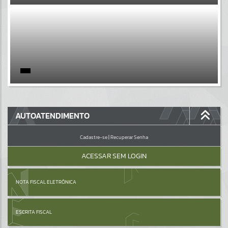
EVENTOS
Por favor, aguarde...
PÁGINAS
Por favor, aguarde...
GALERIAS
AUTOATENDIMENTO
Por favor, aguarde...
Cadastre-se
|
Recuperar Senha
ACESSAR SEM LOGIN
NOTA FISCAL ELETRÔNICA
ESCRITA FISCAL